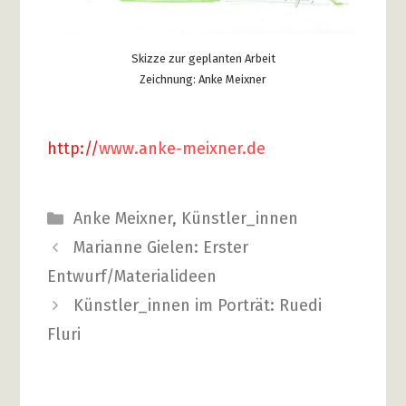
Skizze zur geplanten Arbeit
Zeichnung: Anke Meixner
http://
www.anke-meixner.de
Kategorien
Anke Meixner
,
Künstler_innen
Beitrags-
Marianne Gielen: Erster
Navigation
Entwurf/Materialideen
Künstler_innen im Porträt: Ruedi
Fluri