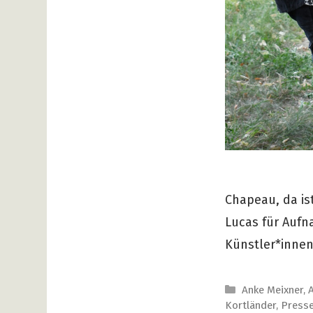
Chapeau, da is
Lucas für Auf
Künstler*innen
Kategorien
Anke Meixner
,
Kortländer
,
Press