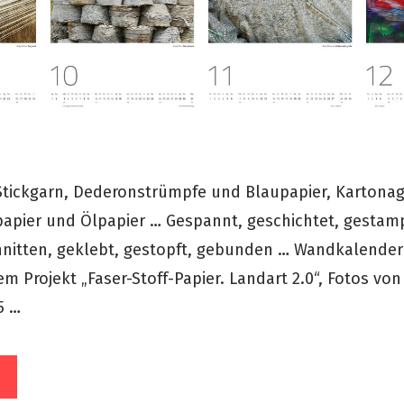
Stickgarn, Dederonstrümpfe und Blaupapier, Kartona
papier und Ölpapier … Gespannt, geschichtet, gestamp
hnitten, geklebt, gestopft, gebunden … Wandkalender
m Projekt „Faser-Stoff-Papier. Landart 2.0“, Fotos von
5 …