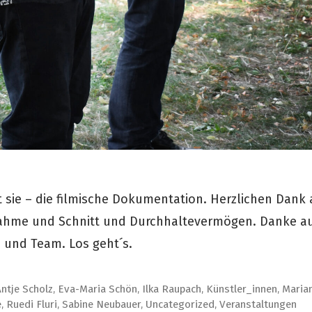
t sie – die filmische Dokumentation. Herzlichen Dank
nahme und Schnitt und Durchhaltevermögen. Danke a
 und Team. Los geht´s.
Antje Scholz
,
Eva-Maria Schön
,
Ilka Raupach
,
Künstler_innen
,
Maria
e
,
Ruedi Fluri
,
Sabine Neubauer
,
Uncategorized
,
Veranstaltungen