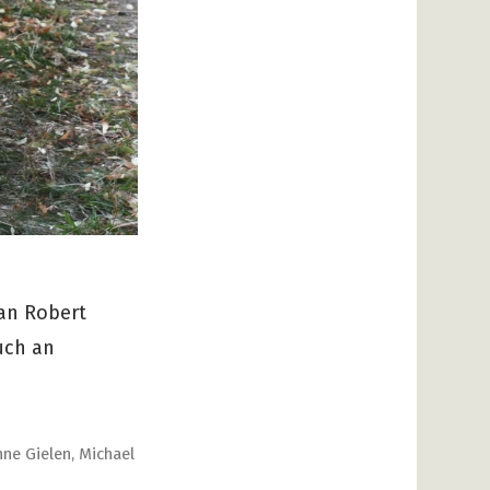
 an Robert
uch an
nne Gielen
,
Michael