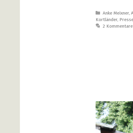
Kategorien
Anke Meixner
,
Kortländer
,
Press
2 Kommentare