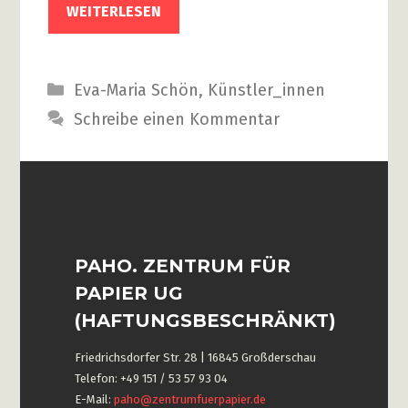
WEITERLESEN
Kategorien
Eva-Maria Schön
,
Künstler_innen
Schreibe einen Kommentar
PAHO. ZENTRUM FÜR
PAPIER UG
(HAFTUNGSBESCHRÄNKT)
Friedrichsdorfer Str. 28 | 16845 Großderschau
Telefon: +49 151 / 53 57 93 04
E-Mail:
paho@zentrumfuerpapier.de