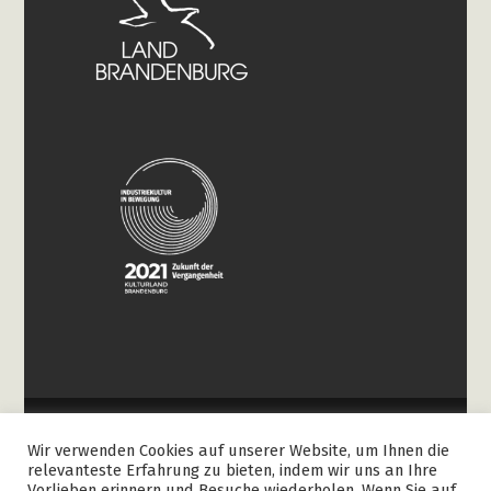
Wir verwenden Cookies auf unserer Website, um Ihnen die
relevanteste Erfahrung zu bieten, indem wir uns an Ihre
© 2026 paho. - Faser-Stoff-Papier. Landart 2.0
Vorlieben erinnern und Besuche wiederholen. Wenn Sie auf