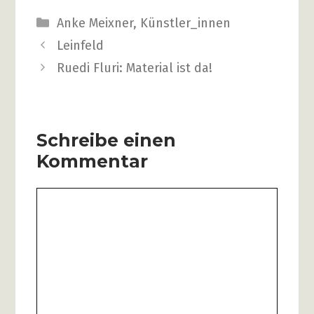
Kategorien
Anke Meixner
,
Künstler_innen
Beitrags-
Leinfeld
Navigation
Ruedi Fluri: Material ist da!
Schreibe einen
Kommentar
Kommentar