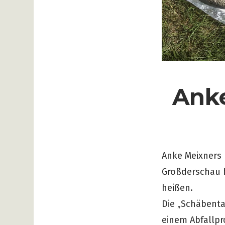
Anke
Anke Meixners 
Großderschau h
heißen.
Die „Schäbent
einem Abfallpr