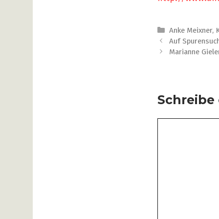
Kategorien
Anke Meixner
,
Beitrags-
Auf Spurensuch
Navigation
Marianne Giele
Schreibe
Kommentar