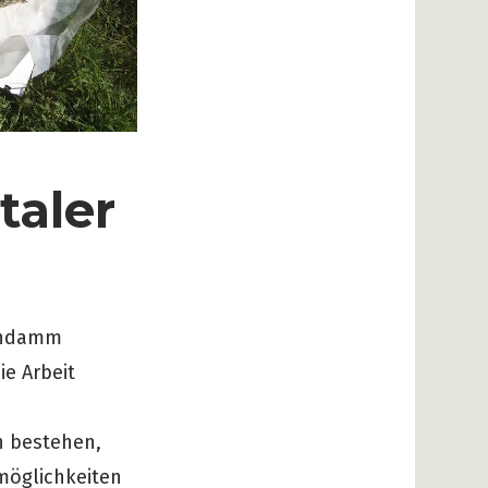
taler
ahndamm
ie Arbeit
n bestehen,
möglichkeiten