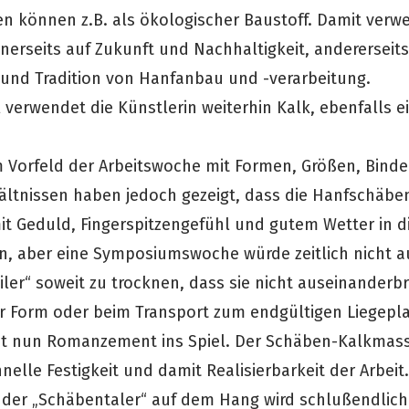
en können z.B. als ökologischer Baustoff. Damit verwe
inerseits auf Zukunft und Nachhaltigkeit, andererseits
und Tradition von Hanfanbau und -verarbeitung.
 verwendet die Künstlerin weiterhin Kalk, ebenfalls ei
 Vorfeld der Arbeitswoche mit Formen, Größen, Bind
ltnissen haben jedoch gezeigt, dass die Hanfschäben
mit Geduld, Fingerspitzengefühl und gutem Wetter in 
n, aber eine Symposiumswoche würde zeitlich nicht a
iler“ soweit zu trocknen, dass sie nicht auseinander
r Form oder beim Transport zum endgültigen Liegepla
 nun Romanzement ins Spiel. Der Schäben-Kalkmass
hnelle Festigkeit und damit Realisierbarkeit der Arbeit.
der „Schäbentaler“ auf dem Hang wird schlußendlich 