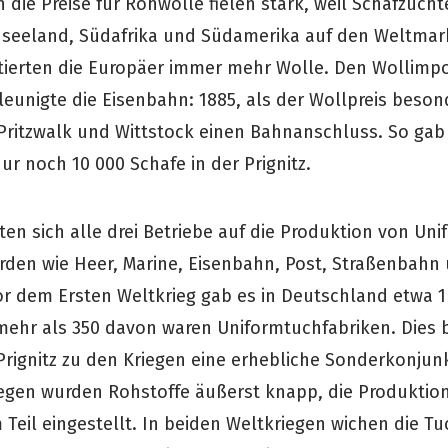
 die Preise für Rohwolle fielen stark, weil Schafzücht
useeland, Südafrika und Südamerika auf den Weltmar
ierten die Europäer immer mehr Wolle. Den Wollimpo
eunigte die Eisenbahn: 1885, als der Wollpreis beson
ritzwalk und Wittstock einen Bahnanschluss. So gab 
ur noch 10 000 Schafe in der Prignitz.
ten sich alle drei Betriebe auf die Produktion von Un
rden wie Heer, Marine, Eisenbahn, Post, Straßenbahn
 Vor dem Ersten Weltkrieg gab es in Deutschland etwa 1
mehr als 350 davon waren Uniformtuchfabriken. Dies 
Prignitz zu den Kriegen eine erhebliche Sonderkonjunk
egen wurden Rohstoffe äußerst knapp, die Produktio
Teil eingestellt. In beiden Weltkriegen wichen die Tu