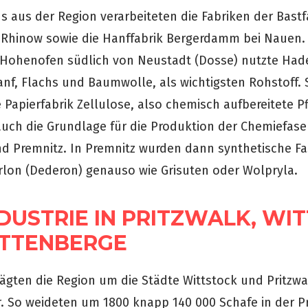
s aus der Region verarbeiteten die Fabriken der Bast
 Rhinow sowie die Hanffabrik Bergerdamm bei Nauen.
n Hohenofen südlich von Neustadt (Dosse) nutzte Had
f, Flachs und Baumwolle, als wichtigsten Rohstoff. 
 Papierfabrik Zellulose, also chemisch aufbereitete P
auch die Grundlage für die Produktion der Chemiefaser
d Premnitz. In Premnitz wurden dann synthetische F
erlon (Dederon) genauso wie Grisuten oder Wolpryla.
DUSTRIE IN PRITZWALK, WI
TTENBERGE
gten die Region um die Städte Wittstock und Pritzwa
r. So weideten um 1800 knapp 140 000 Schafe in der Pr