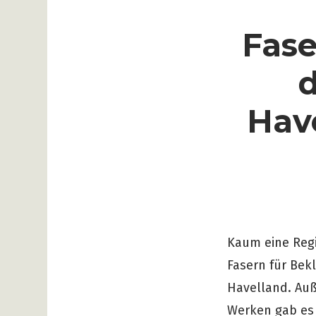
Fase
d
Have
Kaum eine Regi
Fasern für Bek
Havelland. Auß
Werken gab es 