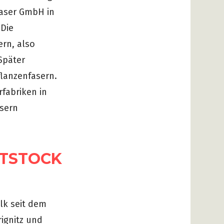
faser GmbH in
 Die
ern, also
Später
flanzenfasern.
fabriken in
asern
TTSTOCK
lk seit dem
ignitz und