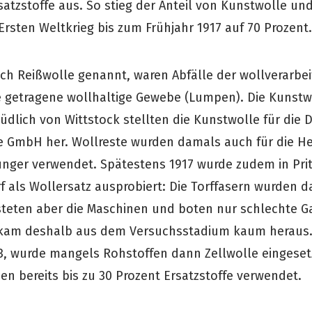
satzstoffe aus. So stieg der Anteil von Kunstwolle un
Ersten Weltkrieg bis zum Frühjahr 1917 auf 70 Prozent.
ch Reißwolle genannt, waren Abfälle der wollverarbe
e getragene wollhaltige Gewebe (Lumpen). Die Kunstw
üdlich von Wittstock stellten die Kunstwolle für die 
 GmbH her. Wollreste wurden damals auch für die He
ger verwendet. Spätestens 1917 wurde zudem in Pri
rf als Wollersatz ausprobiert: Die Torffasern wurden 
asteten aber die Maschinen und boten nur schlechte Ga
 kam deshalb aus dem Versuchsstadium kaum heraus. 
933, wurde mangels Rohstoffen dann Zellwolle eingeset
en bereits bis zu 30 Prozent Ersatzstoffe verwendet.