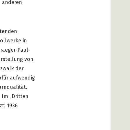
d anderen
itenden
ollwerke in
Draeger-Paul-
rstellung von
tzwalk der
dafür aufwendig
rnqualität.
Im „Dritten
zt: 1936