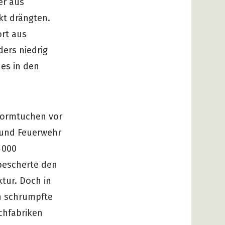
er aus
kt drängten.
rt aus
ders niedrig
es in den
iformtuchen vor
 und Feuerwehr
 000
bescherte den
tur. Doch in
n schrumpfte
chfabriken