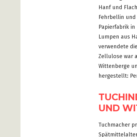
Hanf und Flach
Fehrbellin und
Papierfabrik i
Lumpen aus Han
verwendete die
Zellulose war 
Wittenberge un
hergestellt: P
TUCHIN
UND WI
Tuchmacher prä
Spätmittelalte