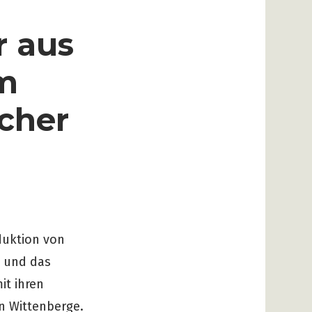
r aus
em
scher
duktion von
z und das
it ihren
in Wittenberge.