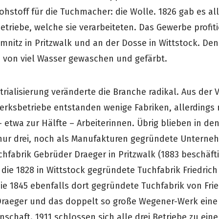
ohstoff für die Tuchmacher: die Wolle. 1826 gab es all
etriebe, welche sie verarbeiteten. Das Gewerbe profit
mnitz in Pritzwalk und an der Dosse in Wittstock. Den
e von viel Wasser gewaschen und gefärbt.
rialisierung veränderte die Branche radikal. Aus der V
rksbetriebe entstanden wenige Fabriken, allerdings m
 etwa zur Hälfte – Arbeiterinnen. Übrig blieben in de
z nur drei, noch als Manufakturen gegründete Unterne
hfabrik Gebrüder Draeger in Pritzwalk (1883 beschäfti
 die 1828 in Wittstock gegründete Tuchfabrik Friedric
e 1845 ebenfalls dort gegründete Tuchfabrik von Fried
Draeger und das doppelt so große Wegener-Werk eine
schaft. 1911 schlossen sich alle drei Betriebe zu ein