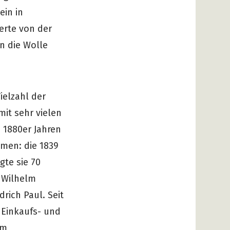
ein in
ierte von der
n die Wolle
ielzahl der
it sehr vielen
n 1880er Jahren
hmen: die 1839
gte sie 70
h Wilhelm
rich Paul. Seit
 Einkaufs- und
em