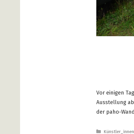
Vor einigen Ta
Ausstellung ab
der paho-Wandk
Kategorien
Künstler_inne