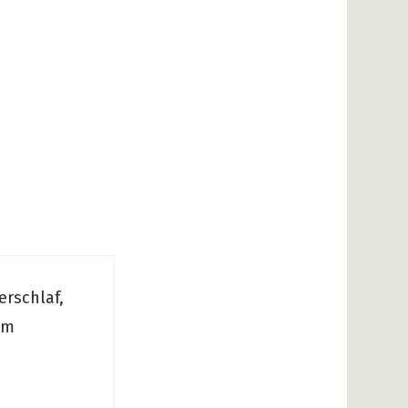
rschlaf,
im