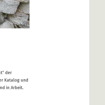
t“ der
Der Katalog und
d in Arbeit.