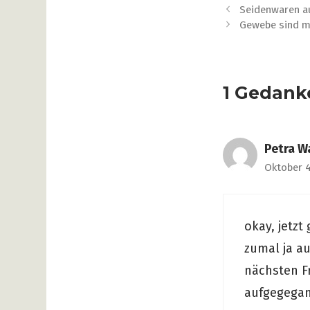
Beitrags-
Seidenwaren 
Navigation
Gewebe sind me
1 Gedank
Petra W
Oktober 4
okay, jetz
zumal ja au
nächsten F
aufgegegan