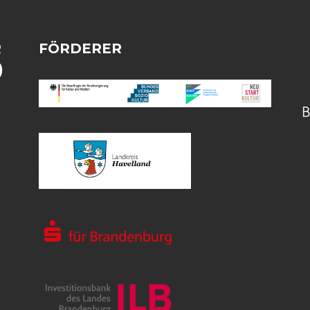
R
FÖRDERER
)