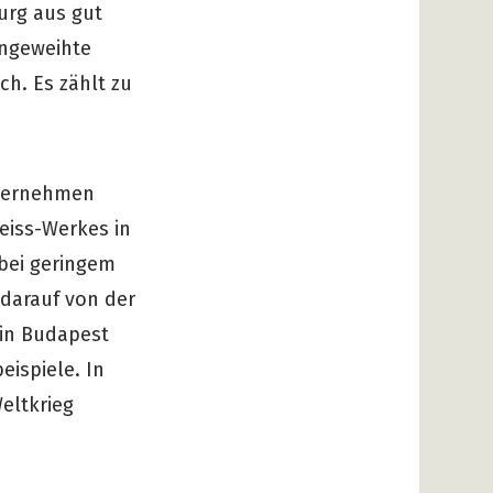
urg aus gut
eingeweihte
h. Es zählt zu
nternehmen
eiss-Werkes in
 bei geringem
darauf von der
 in Budapest
ispiele. In
eltkrieg