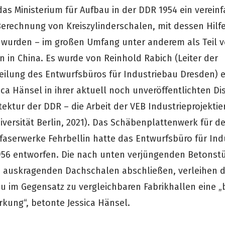
das Ministerium für Aufbau in der DDR 1954 ein verein
Berechnung von Kreiszylinderschalen, mit dessen Hilfe
wurden – im großen Umfang unter anderem als Teil 
n in China. Es wurde von Reinhold Rabich (Leiter der
ilung des Entwurfsbüros für Industriebau Dresden) e
ica Hänsel in ihrer aktuell noch unveröffentlichten Di
tektur der DDR – die Arbeit der VEB Industrieprojekti
iversität Berlin, 2021). Das Schäbenplattenwerk für d
faserwerke Fehrbellin hatte das Entwurfsbüro für Ind
956 entworfen. Die nach unten verjüngenden Betonstü
n auskragenden Dachschalen abschließen, verleihen 
au im Gegensatz zu vergleichbaren Fabrikhallen eine 
kung“, betonte Jessica Hänsel.