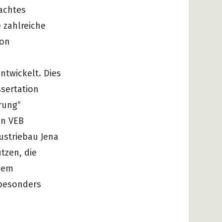
fachtes
 zahlreiche
von
ntwickelt. Dies
ssertation
erung“
en VEB
ustriebau Jena
tzen, die
dem
„besonders