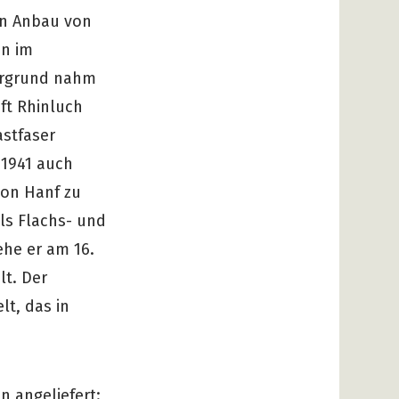
en Anbau von
en im
ergrund nahm
ft Rhinluch
astfaser
 1941 auch
von Hanf zu
als Flachs- und
ehe er am 16.
lt. Der
lt, das in
 angeliefert: