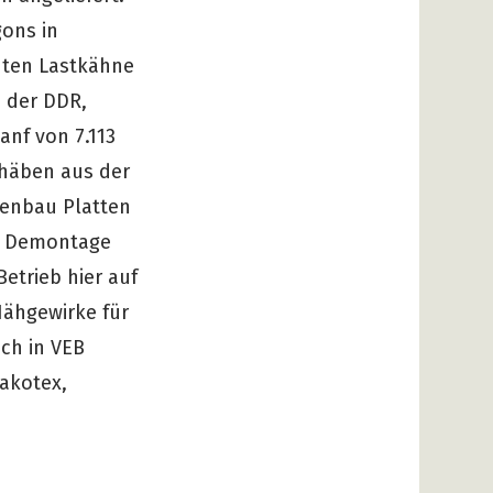
gons in
hten Lastkähne
n der DDR,
anf von 7.113
chäben aus der
lenbau Platten
ie Demontage
etrieb hier auf
Nähgewirke für
ch in VEB
lakotex,