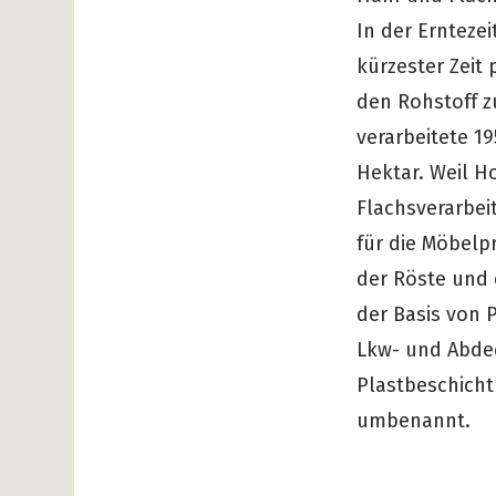
In der Ernteze
kürzester Zeit
den Rohstoff z
verarbeitete 1
Hektar. Weil H
Flachsverarbei
für die Möbelp
der Röste und 
der Basis von 
Lkw- und Abdec
Plastbeschicht
umbenannt.