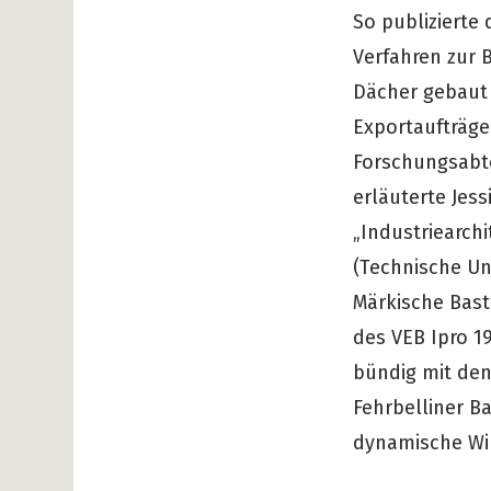
So publizierte 
Verfahren zur 
Dächer gebaut 
Exportaufträge
Forschungsabte
erläuterte Jess
„Industriearchi
(Technische Un
Märkische Bast
des VEB Ipro 1
bündig mit de
Fehrbelliner B
dynamische Wir