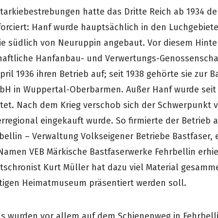
tarkiebestrebungen hatte das Dritte Reich ab 1934 d
forciert: Hanf wurde hauptsächlich in den Luchgebiet
ie südlich von Neuruppin angebaut. Vor diesem Hint
chaftliche Hanfanbau- und Verwertungs-Genossenscha
pril 1936 ihren Betrieb auf; seit 1938 gehörte sie zur B
bH in Wuppertal-Oberbarmen. Außer Hanf wurde seit
itet. Nach dem Krieg verschob sich der Schwerpunkt 
rregional eingekauft wurde. So firmierte der Betrieb 
bellin – Verwaltung Volkseigener Betriebe Bastfaser, 
 Namen VEB Märkische Bastfaserwerke Fehrbellin erhie
tschronist Kurt Müller hat dazu viel Material gesamme
tigen Heimatmuseum präsentiert werden soll.
s wurden vor allem auf dem Schienenweg in Fehrbellin