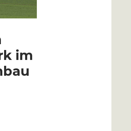
n
rk im
nbau