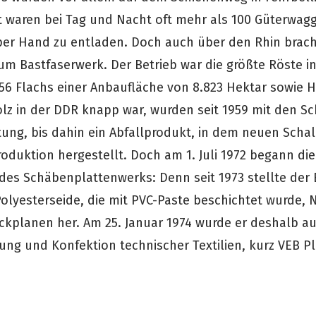
it waren bei Tag und Nacht oft mehr als 100 Güterwag
 per Hand zu entladen. Doch auch über den Rhin brac
um Bastfaserwerk. Der Betrieb war die größte Röste i
956 Flachs einer Anbaufläche von 8.823 Hektar sowie H
olz in der DDR knapp war, wurden seit 1959 mit den S
tung, bis dahin ein Abfallprodukt, in dem neuen Scha
roduktion hergestellt. Doch am 1. Juli 1972 begann d
des Schäbenplattenwerks: Denn seit 1973 stellte der B
Polyesterseide, die mit PVC-Paste beschichtet wurde, 
kplanen her. Am 25. Januar 1974 wurde er deshalb au
ung und Konfektion technischer Textilien, kurz VEB P